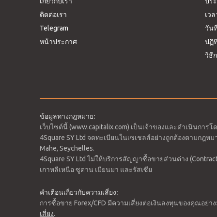
เกี่ยวกับเรา
ประ
ติดต่อเรา
เวล
Telegram
วันท
หน้าประกาศ
ปฏิ
วิธ
ข้อมูลทางกฎหมาย:
เว็บไซต์นี้ (www.capitalix.com) เป็นเจ้าของและดำเนินการโ
4Square SY Ltd จดทะเบียนในเซเชลส์อย่างถูกต้องตามกฎหมา
Mahe, Seychelles.
4Square SY Ltd ไม่ให้บริการสัญญาซื้อขายส่วนต่าง (Contracts
เกาหลีเหนือ ซูดาน เมียนมา และรัสเซีย
คำเตือนเกี่ยวกับความเสี่ยง:
การซื้อขาย Forex/CFD มีความเสี่ยงต่อเงินลงทุนของคุณอย
เสี่ยง
.