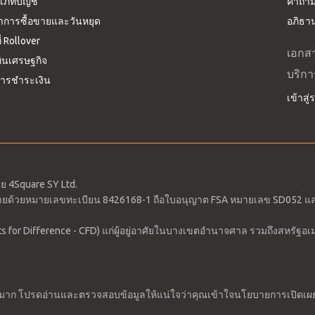
เภทบัญชี
คำถามท
าการซื้อขายและวันหยุด
อภิธาน
ี่ Rollover
เอกส
ทินเศรษฐกิจ
บริกา
ีการชำระเงิน
เข้าสู
ดย 4Square SY Ltd.
ยด้วยหมายเลขทะเบียน 8426168-1 ถือใบอนุญาต FSA หมายเลข SD052 และที่
 for Difference - CFD) แก่ผู้อยู่อาศัยในบางเขตอำนาจศาล รวมถึงสหรัฐอเมริ
่างมาก โปรดอ่านและตรวจสอบข้อมูลให้แน่ใจว่าคุณเข้าใจนโยบายการเปิดเ