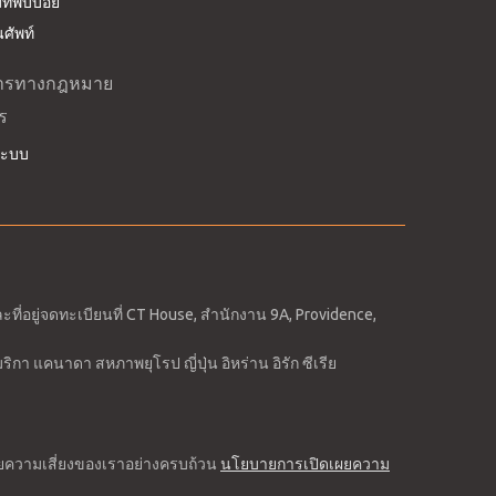
ี่พบบ่อย
ศัพท์
ารทางกฎหมาย
ร
่ระบบ
อยู่จดทะเบียนที่ CT House, สำนักงาน 9A, Providence,
กา แคนาดา สหภาพยุโรป ญี่ปุ่น อิหร่าน อิรัก ซีเรีย
ผยความเสี่ยงของเราอย่างครบถ้วน
นโยบายการเปิดเผยความ