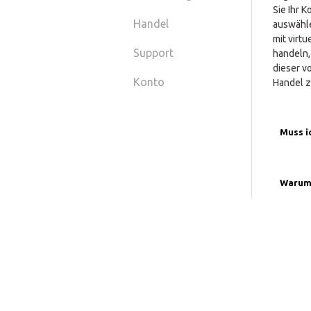
Sie Ihr 
Handel
auswähle
mit virt
Support
handeln,
dieser v
Konto
Handel z
Muss i
Um den A
müssen S
Warum 
Ihren Wo
und ist 
Capitali
bei Bedar
muss jed
Your Cli
Plattfor
sichere