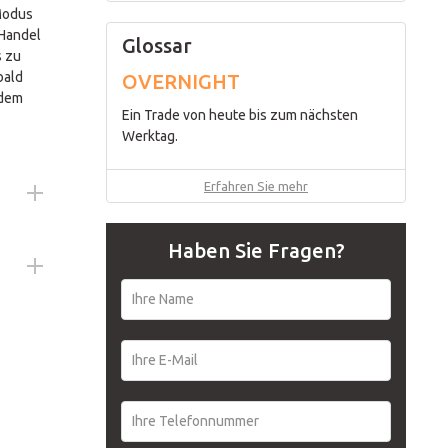
 Modus
Português
 Handel
Glossar
s zu
bald
OVERNIGHT
 dem
Ein Trade von heute bis zum nächsten
Werktag.
Erfahren Sie mehr
 werden,
Haben Sie Fragen?
t und
ezeichnet
t-Team
 Daher
 "Know
n
eine