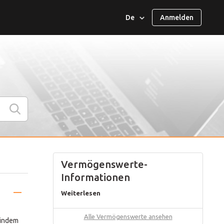
De
Anmelden
العربية
English
Español
ไทย
Melayu
Vermögenswerte-
Français
Informationen
日本語
Weiterlesen
Italiano
Alle Vermögenswerte ansehen
 indem