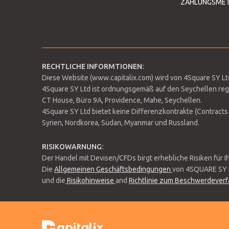
ZAHLUNGSME
RECHTLICHE INFORMTIONEN:
Diese Website (www.capitalix.com) wird von 4Square SY Ltd.
4Square SY Ltd ist ordnungsgemäß auf den Seychellen regi
CT House, Büro 9A, Providence, Mahe, Seychellen.
4Square SY Ltd bietet keine Differenzkontrakte (Contracts 
Syrien, Nordkorea, Sudan, Myanmar und Russland.
RISIKOWARNUNG:
Der Handel mit Devisen/CFDs birgt erhebliche Risiken für Ih
Die
Allgemeinen Geschäftsbedingungen
von 4SQUARE SY 
und die
Risikohinweise
and
Richtlinie zum Beschwerdever