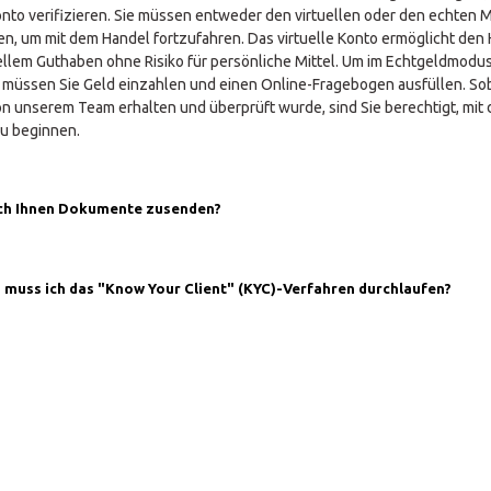
Konto verifizieren. Sie müssen entweder den virtuellen oder den echten
n, um mit dem Handel fortzufahren. Das virtuelle Konto ermöglicht den
uellem Guthaben ohne Risiko für persönliche Mittel. Um im Echtgeldmodu
 müssen Sie Geld einzahlen und einen Online-Fragebogen ausfüllen. So
on unserem Team erhalten und überprüft wurde, sind Sie berechtigt, mit
u beginnen.
ch Ihnen Dokumente zusenden?
nforderungen der Aufsichtsbehörde und der AML-Richtlinie gerecht zu
ie Ihr Konto verifizieren, indem Sie Dokumente senden, die Ihre Identitä
muss ich das "Know Your Client" (KYC)-Verfahren durchlaufen?
hnsitz nachweisen. Dies wird als "Know Your Client" (KYC)-Verfahren b
ein einfacher und schneller Vorgang, bei dem Ihnen unser Kundensuppor
x wird von der Finanzdienstleistungsaufsicht in den Seychellen reguliert.
f behilflich sein kann.
er neue Händler Nachweise über Identität und Wohnsitz erbringen. Das
ent" (KYC)-Verfahren ist ein branchenüblicher Standard für alle regulierte
men. Diese Regelung dient dem Schutz Ihrer Identität und gewährleistet 
 Handelsumgebung.