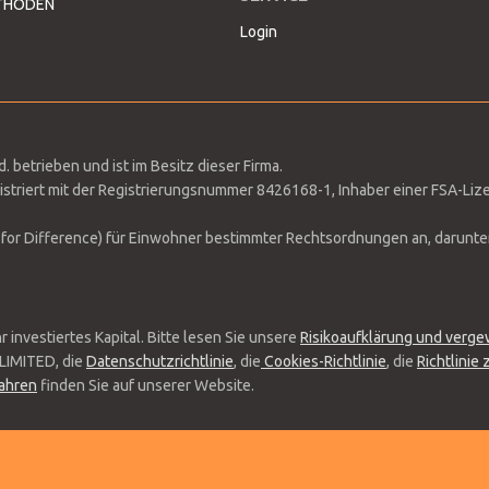
THODEN
Login
 betrieben und ist im Besitz dieser Firma.
striert mit der Registrierungsnummer 8426168-1, Inhaber einer FSA-Liz
for Difference) für Einwohner bestimmter Rechtsordnungen an, darunter d
r investiertes Kapital. Bitte lesen Sie unsere
Risikoaufklärung und verg
LIMITED, die
Datenschutzrichtlinie
, die
Cookies-Richtlinie
, die
Richtlinie
fahren
finden Sie auf unserer Website.